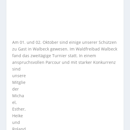
Am 01. und 02. Oktober sind einige unserer Schützen
zu Gast in Walbeck gewesen. Im Waldfreibad Walbeck
fand das zweitägige Turnier statt. In einem
anspruchsvollen Parcour und mit starker Konk
urrenz
sind
unsere
Mitglie
der
Micha
el,
Esther,
Heike
und
Roland