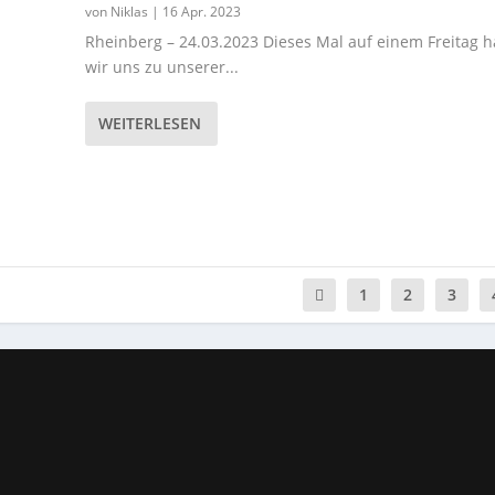
von
Niklas
|
16 Apr. 2023
Rheinberg – 24.03.2023 Dieses Mal auf einem Freitag 
wir uns zu unserer...
WEITERLESEN
1
2
3